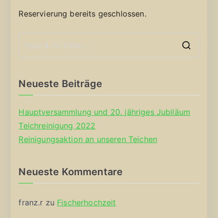
Reservierung bereits geschlossen.
S
e
a
Neueste Beiträge
r
c
Hauptversammlung und 20. jähriges Jubiläum
h
Teichreinigung 2022
f
Reinigungsaktion an unseren Teichen
o
r
Neueste Kommentare
:
franz.r
zu
Fischerhochzeit