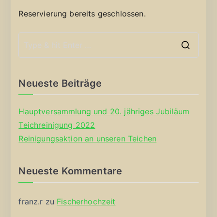
Reservierung bereits geschlossen.
S
e
a
Neueste Beiträge
r
c
Hauptversammlung und 20. jähriges Jubiläum
h
Teichreinigung 2022
f
Reinigungsaktion an unseren Teichen
o
r
Neueste Kommentare
:
franz.r
zu
Fischerhochzeit