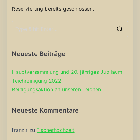
Reservierung bereits geschlossen.
S
e
a
Neueste Beiträge
r
c
Hauptversammlung und 20. jähriges Jubiläum
h
Teichreinigung 2022
f
Reinigungsaktion an unseren Teichen
o
r
Neueste Kommentare
:
franz.r
zu
Fischerhochzeit