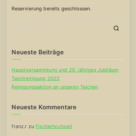
Reservierung bereits geschlossen.
S
e
a
Neueste Beiträge
r
c
Hauptversammlung und 20. jähriges Jubiläum
h
Teichreinigung 2022
f
Reinigungsaktion an unseren Teichen
o
r
Neueste Kommentare
:
franz.r
zu
Fischerhochzeit