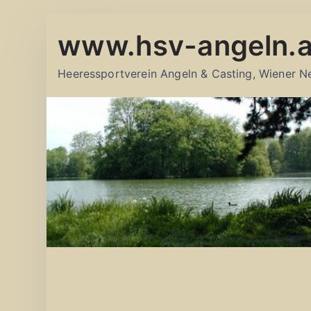
Zum
www.hsv-angeln.a
Inhalt
springen
Heeressportverein Angeln & Casting, Wiener N