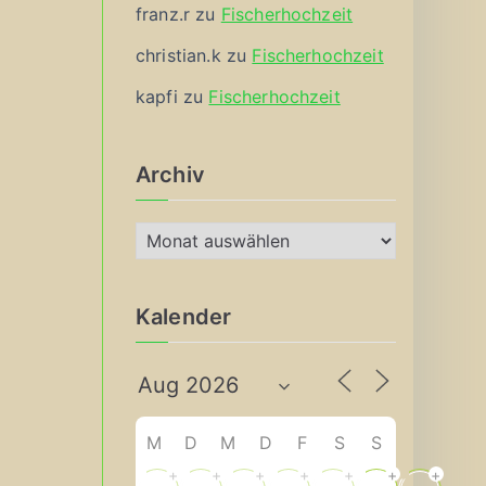
franz.r
zu
Fischerhochzeit
christian.k
zu
Fischerhochzeit
kapfi
zu
Fischerhochzeit
Archiv
A
r
c
Kalender
h
i
v
M
D
M
D
F
S
S
+
+
+
+
+
+
+