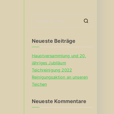
S
e
a
Neueste Beiträge
r
c
Hauptversammlung und 20.
h
jähriges Jubiläum
f
Teichreinigung 2022
o
Reinigungsaktion an unseren
r
Teichen
:
Neueste Kommentare