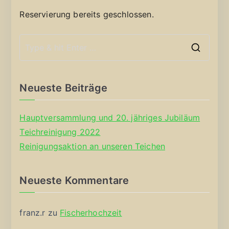
Reservierung bereits geschlossen.
S
e
a
Neueste Beiträge
r
c
Hauptversammlung und 20. jähriges Jubiläum
h
Teichreinigung 2022
f
Reinigungsaktion an unseren Teichen
o
r
Neueste Kommentare
:
franz.r
zu
Fischerhochzeit