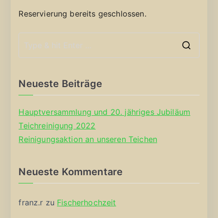
Reservierung bereits geschlossen.
S
e
a
Neueste Beiträge
r
c
Hauptversammlung und 20. jähriges Jubiläum
h
Teichreinigung 2022
f
Reinigungsaktion an unseren Teichen
o
r
Neueste Kommentare
:
franz.r
zu
Fischerhochzeit