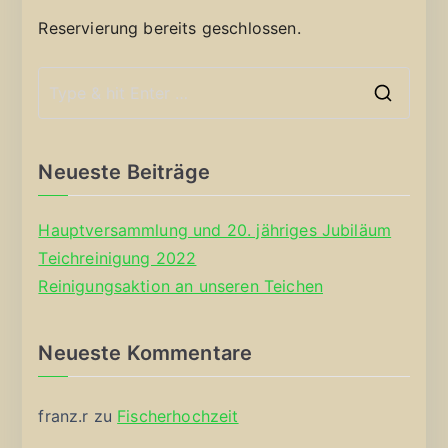
Reservierung bereits geschlossen.
S
e
a
Neueste Beiträge
r
c
Hauptversammlung und 20. jähriges Jubiläum
h
Teichreinigung 2022
f
Reinigungsaktion an unseren Teichen
o
r
Neueste Kommentare
:
franz.r
zu
Fischerhochzeit