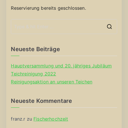
Reservierung bereits geschlossen.
S
e
a
Neueste Beiträge
r
c
Hauptversammlung und 20. jähriges Jubiläum
h
Teichreinigung 2022
f
Reinigungsaktion an unseren Teichen
o
r
Neueste Kommentare
:
franz.r
zu
Fischerhochzeit