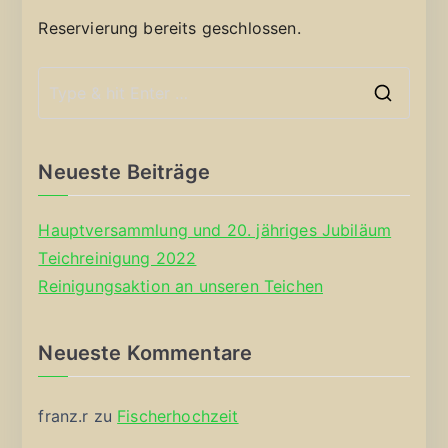
Reservierung bereits geschlossen.
S
e
a
Neueste Beiträge
r
c
Hauptversammlung und 20. jähriges Jubiläum
h
Teichreinigung 2022
f
Reinigungsaktion an unseren Teichen
o
r
Neueste Kommentare
:
franz.r
zu
Fischerhochzeit