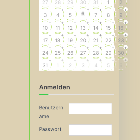
27
28
29
30
31
1
2
+
+
+
+
+
+
+
6
3
4
5
7
8
9
+
+
+
+
+
+
+
10
11
12
13
14
15
16
+
+
+
+
+
+
+
17
18
19
20
21
22
23
+
+
+
+
+
+
+
24
25
26
27
28
29
30
+
+
+
+
+
+
+
31
1
2
3
4
5
6
Anmelden
Benutzern
ame
Passwort