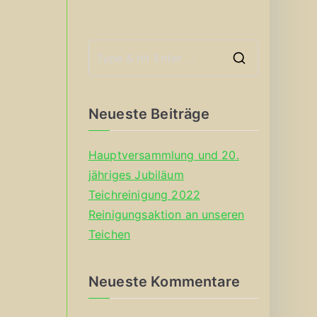
S
e
a
Neueste Beiträge
r
c
Hauptversammlung und 20.
h
jähriges Jubiläum
f
Teichreinigung 2022
o
Reinigungsaktion an unseren
r
Teichen
:
Neueste Kommentare