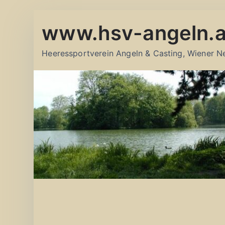
Zum
www.hsv-angeln.a
Inhalt
springen
Heeressportverein Angeln & Casting, Wiener N