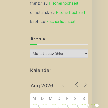
franz.r
zu
Fischerhochzeit
christian.k
zu
Fischerhochzeit
kapfi
zu
Fischerhochzeit
Archiv
A
r
c
Kalender
h
i
v
M
D
M
D
F
S
S
+
+
+
+
+
+
+