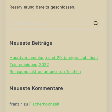
Reservierung bereits geschlossen.
S
e
a
Neueste Beiträge
r
c
Hauptversammlung und 20. jähriges Jubiläum
h
Teichreinigung 2022
f
Reinigungsaktion an unseren Teichen
o
r
Neueste Kommentare
:
franz.r
zu
Fischerhochzeit