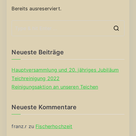
Bereits ausreserviert.
S
e
a
Neueste Beiträge
r
c
Hauptversammlung und 20. jähriges Jubiläum
h
Teichreinigung 2022
f
Reinigungsaktion an unseren Teichen
o
r
Neueste Kommentare
:
franz.r
zu
Fischerhochzeit