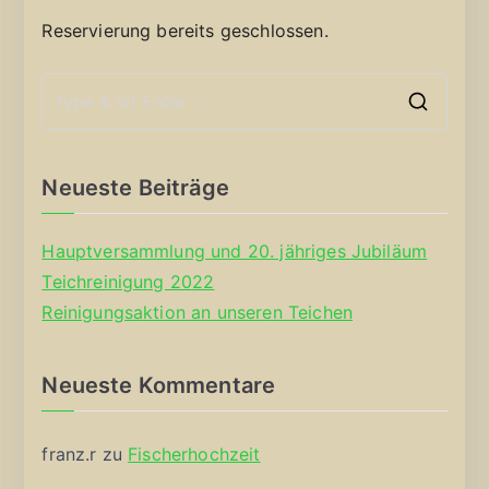
Reservierung bereits geschlossen.
S
e
a
Neueste Beiträge
r
c
Hauptversammlung und 20. jähriges Jubiläum
h
Teichreinigung 2022
f
Reinigungsaktion an unseren Teichen
o
r
Neueste Kommentare
:
franz.r
zu
Fischerhochzeit