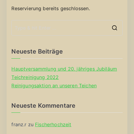
Reservierung bereits geschlossen.
S
e
a
Neueste Beiträge
r
c
Hauptversammlung und 20. jähriges Jubiläum
h
Teichreinigung 2022
f
Reinigungsaktion an unseren Teichen
o
r
Neueste Kommentare
:
franz.r
zu
Fischerhochzeit