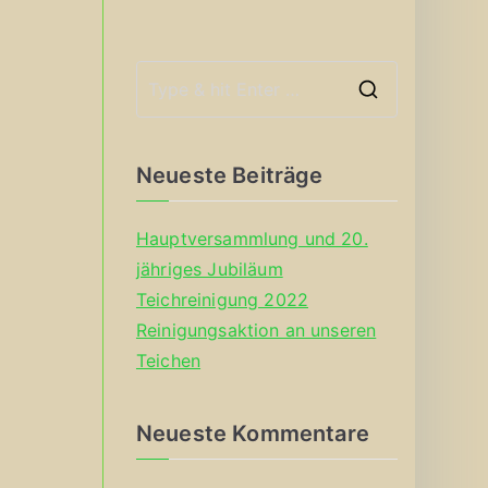
S
e
a
Neueste Beiträge
r
c
Hauptversammlung und 20.
h
jähriges Jubiläum
f
Teichreinigung 2022
o
Reinigungsaktion an unseren
r
Teichen
:
Neueste Kommentare