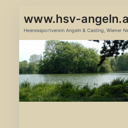
Zum
www.hsv-angeln.a
Inhalt
springen
Heeressportverein Angeln & Casting, Wiener N