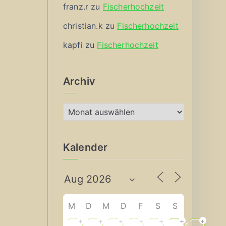
franz.r
zu
Fischerhochzeit
christian.k
zu
Fischerhochzeit
kapfi
zu
Fischerhochzeit
Archiv
A
r
c
Kalender
h
i
v
M
D
M
D
F
S
S
+
+
+
+
+
+
+