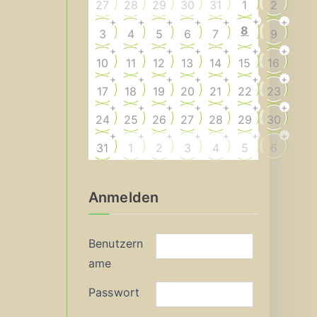
27
28
29
30
31
1
2
+
+
+
+
+
+
+
8
3
4
5
6
7
9
+
+
+
+
+
+
+
10
11
12
13
14
15
16
+
+
+
+
+
+
+
17
18
19
20
21
22
23
+
+
+
+
+
+
+
24
25
26
27
28
29
30
+
+
+
+
+
+
+
31
1
2
3
4
5
6
Anmelden
Benutzern
ame
Passwort