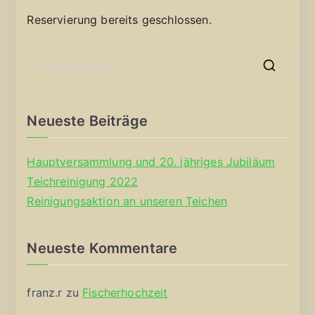
Reservierung bereits geschlossen.
S
e
a
Neueste Beiträge
r
c
Hauptversammlung und 20. jähriges Jubiläum
h
Teichreinigung 2022
f
Reinigungsaktion an unseren Teichen
o
r
Neueste Kommentare
:
franz.r
zu
Fischerhochzeit