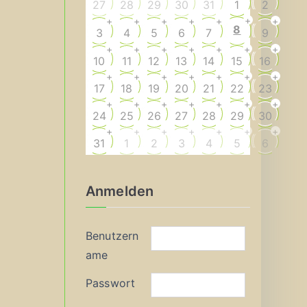
27
28
29
30
31
1
2
+
+
+
+
+
+
+
8
3
4
5
6
7
9
+
+
+
+
+
+
+
10
11
12
13
14
15
16
+
+
+
+
+
+
+
17
18
19
20
21
22
23
+
+
+
+
+
+
+
24
25
26
27
28
29
30
+
+
+
+
+
+
+
31
1
2
3
4
5
6
Anmelden
Benutzern
ame
Passwort