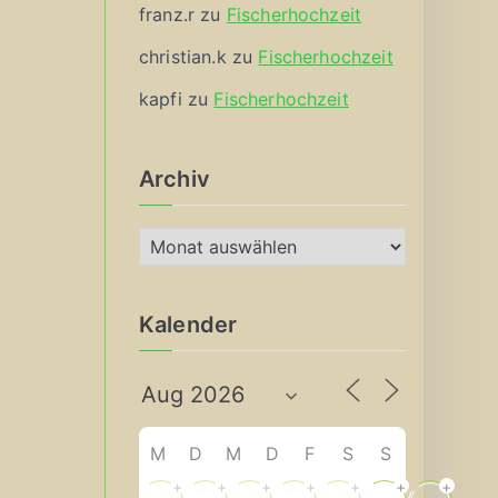
franz.r
zu
Fischerhochzeit
christian.k
zu
Fischerhochzeit
kapfi
zu
Fischerhochzeit
Archiv
A
r
c
Kalender
h
i
v
M
D
M
D
F
S
S
+
+
+
+
+
+
+