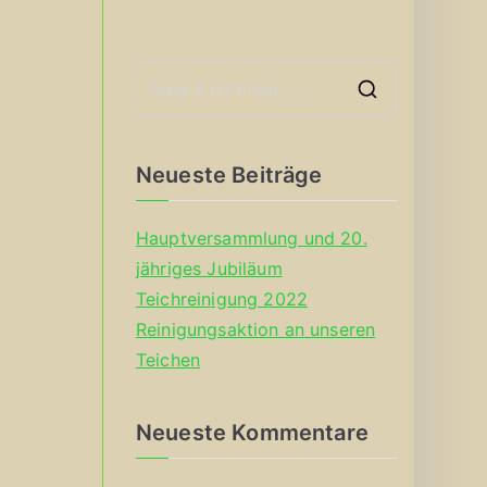
S
e
a
Neueste Beiträge
r
c
Hauptversammlung und 20.
h
jähriges Jubiläum
f
Teichreinigung 2022
o
Reinigungsaktion an unseren
r
Teichen
:
Neueste Kommentare