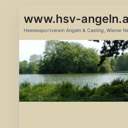
Zum
www.hsv-angeln.a
Inhalt
springen
Heeressportverein Angeln & Casting, Wiener N