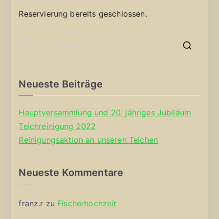
Reservierung bereits geschlossen.
S
e
a
Neueste Beiträge
r
c
Hauptversammlung und 20. jähriges Jubiläum
h
Teichreinigung 2022
f
Reinigungsaktion an unseren Teichen
o
r
Neueste Kommentare
:
franz.r
zu
Fischerhochzeit