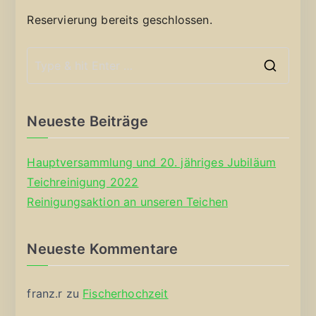
Reservierung bereits geschlossen.
S
e
a
Neueste Beiträge
r
c
Hauptversammlung und 20. jähriges Jubiläum
h
Teichreinigung 2022
f
Reinigungsaktion an unseren Teichen
o
r
Neueste Kommentare
:
franz.r
zu
Fischerhochzeit