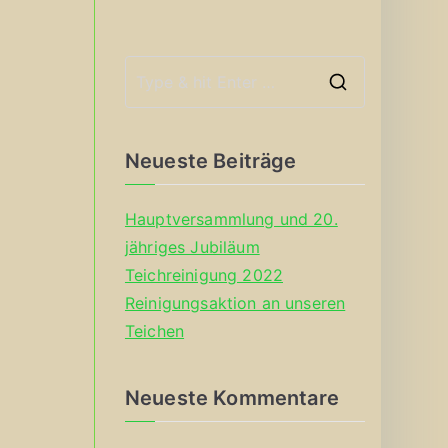
S
e
a
Neueste Beiträge
r
c
Hauptversammlung und 20.
h
jähriges Jubiläum
f
Teichreinigung 2022
o
Reinigungsaktion an unseren
r
Teichen
:
Neueste Kommentare