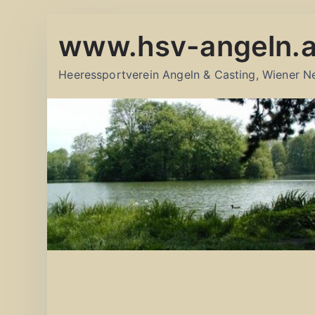
Zum
www.hsv-angeln.a
Inhalt
springen
Heeressportverein Angeln & Casting, Wiener N