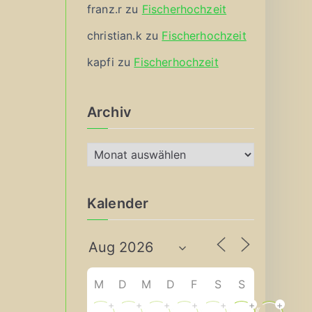
franz.r
zu
Fischerhochzeit
christian.k
zu
Fischerhochzeit
kapfi
zu
Fischerhochzeit
Archiv
A
r
c
Kalender
h
i
v
M
D
M
D
F
S
S
+
+
+
+
+
+
+