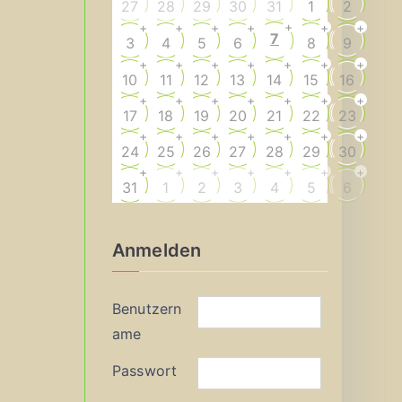
27
28
29
30
31
1
2
+
+
+
+
+
+
+
7
3
4
5
6
8
9
+
+
+
+
+
+
+
10
11
12
13
14
15
16
+
+
+
+
+
+
+
17
18
19
20
21
22
23
+
+
+
+
+
+
+
24
25
26
27
28
29
30
+
+
+
+
+
+
+
31
1
2
3
4
5
6
Anmelden
Benutzern
ame
Passwort