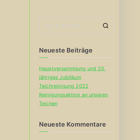
S
e
a
Neueste Beiträge
r
c
Hauptversammlung und 20.
h
jähriges Jubiläum
f
Teichreinigung 2022
o
Reinigungsaktion an unseren
r
Teichen
:
Neueste Kommentare