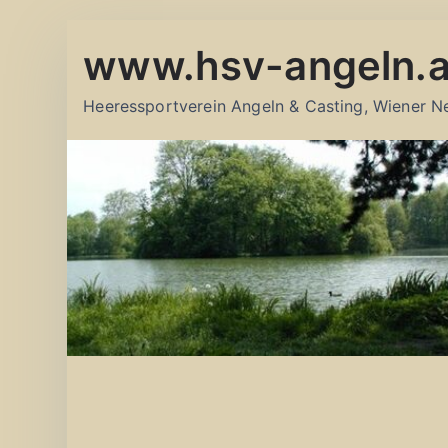
Zum
www.hsv-angeln.a
Inhalt
springen
Heeressportverein Angeln & Casting, Wiener N