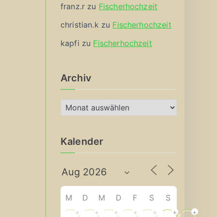
franz.r
zu
Fischerhochzeit
christian.k
zu
Fischerhochzeit
kapfi
zu
Fischerhochzeit
Archiv
A
r
c
Kalender
h
i
v
M
D
M
D
F
S
S
+
+
+
+
+
+
+