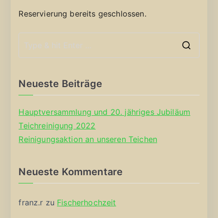
Reservierung bereits geschlossen.
S
e
a
Neueste Beiträge
r
c
Hauptversammlung und 20. jähriges Jubiläum
h
Teichreinigung 2022
f
Reinigungsaktion an unseren Teichen
o
r
Neueste Kommentare
:
franz.r
zu
Fischerhochzeit