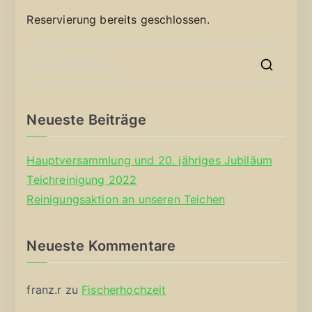
Reservierung bereits geschlossen.
S
e
a
Neueste Beiträge
r
c
Hauptversammlung und 20. jähriges Jubiläum
h
Teichreinigung 2022
f
Reinigungsaktion an unseren Teichen
o
r
Neueste Kommentare
:
franz.r
zu
Fischerhochzeit