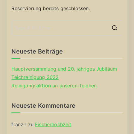
Reservierung bereits geschlossen.
S
e
a
Neueste Beiträge
r
c
Hauptversammlung und 20. jähriges Jubiläum
h
Teichreinigung 2022
f
Reinigungsaktion an unseren Teichen
o
r
Neueste Kommentare
:
franz.r
zu
Fischerhochzeit