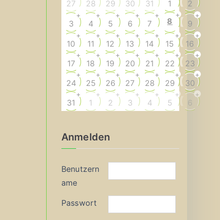
27
28
29
30
31
1
2
+
+
+
+
+
+
+
8
3
4
5
6
7
9
+
+
+
+
+
+
+
10
11
12
13
14
15
16
+
+
+
+
+
+
+
17
18
19
20
21
22
23
+
+
+
+
+
+
+
24
25
26
27
28
29
30
+
+
+
+
+
+
+
31
1
2
3
4
5
6
Anmelden
Benutzern
ame
Passwort