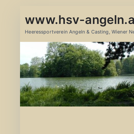
Zum
www.hsv-angeln.a
Inhalt
springen
Heeressportverein Angeln & Casting, Wiener N