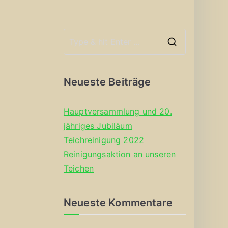
S
e
a
Neueste Beiträge
r
c
Hauptversammlung und 20.
h
jähriges Jubiläum
f
Teichreinigung 2022
o
Reinigungsaktion an unseren
r
Teichen
:
Neueste Kommentare