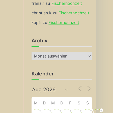
franz.r
zu
Fischerhochzeit
christian.k
zu
Fischerhochzeit
kapfi
zu
Fischerhochzeit
Archiv
A
r
c
Kalender
h
i
v
M
D
M
D
F
S
S
+
+
+
+
+
+
+