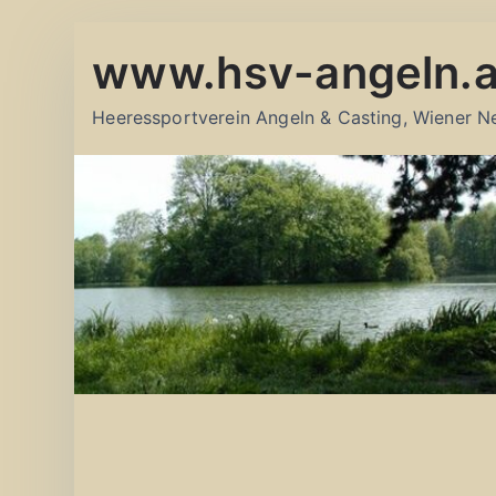
Zum
www.hsv-angeln.a
Inhalt
springen
Heeressportverein Angeln & Casting, Wiener N