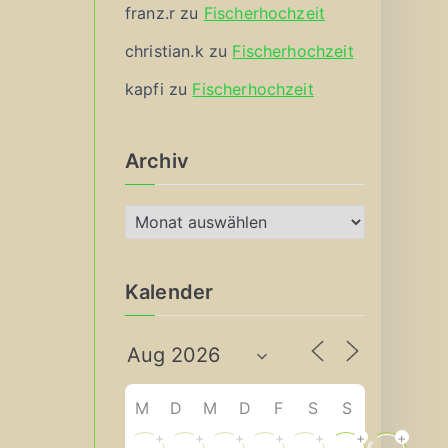
franz.r
zu
Fischerhochzeit
christian.k
zu
Fischerhochzeit
kapfi
zu
Fischerhochzeit
Archiv
A
r
c
Kalender
h
i
v
M
D
M
D
F
S
S
+
+
+
+
+
+
+