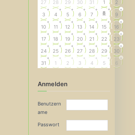
27
28
29
30
31
1
2
+
+
+
+
+
+
+
8
3
4
5
6
7
9
+
+
+
+
+
+
+
10
11
12
13
14
15
16
+
+
+
+
+
+
+
17
18
19
20
21
22
23
+
+
+
+
+
+
+
24
25
26
27
28
29
30
+
+
+
+
+
+
+
31
1
2
3
4
5
6
Anmelden
Benutzern
ame
Passwort