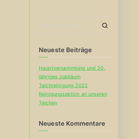
S
e
a
Neueste Beiträge
r
c
Hauptversammlung und 20.
h
jähriges Jubiläum
f
Teichreinigung 2022
o
Reinigungsaktion an unseren
r
Teichen
:
Neueste Kommentare