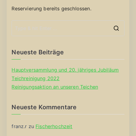
Reservierung bereits geschlossen.
S
e
a
Neueste Beiträge
r
c
Hauptversammlung und 20. jähriges Jubiläum
h
Teichreinigung 2022
f
Reinigungsaktion an unseren Teichen
o
r
Neueste Kommentare
:
franz.r
zu
Fischerhochzeit