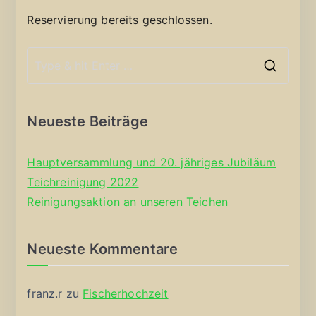
Reservierung bereits geschlossen.
S
e
a
Neueste Beiträge
r
c
Hauptversammlung und 20. jähriges Jubiläum
h
Teichreinigung 2022
f
Reinigungsaktion an unseren Teichen
o
r
Neueste Kommentare
:
franz.r
zu
Fischerhochzeit