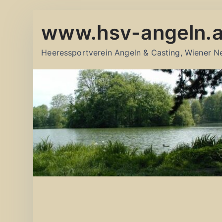
Zum
www.hsv-angeln.a
Inhalt
springen
Heeressportverein Angeln & Casting, Wiener N