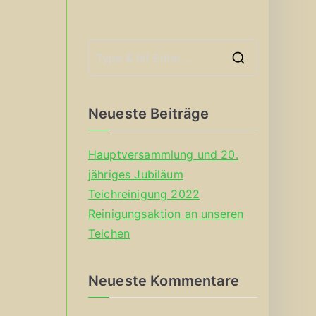
S
e
a
Neueste Beiträge
r
c
Hauptversammlung und 20.
h
jähriges Jubiläum
f
Teichreinigung 2022
o
Reinigungsaktion an unseren
r
Teichen
:
Neueste Kommentare