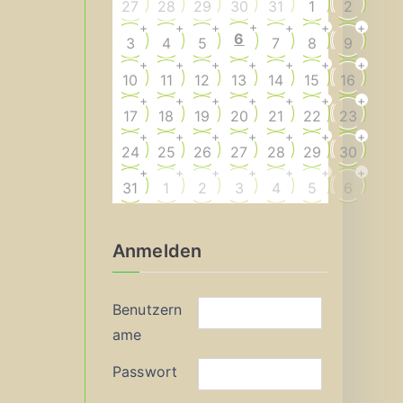
27
28
29
30
31
1
2
+
+
+
+
+
+
+
6
3
4
5
7
8
9
+
+
+
+
+
+
+
10
11
12
13
14
15
16
+
+
+
+
+
+
+
17
18
19
20
21
22
23
+
+
+
+
+
+
+
24
25
26
27
28
29
30
+
+
+
+
+
+
+
31
1
2
3
4
5
6
Anmelden
Benutzern
ame
Passwort