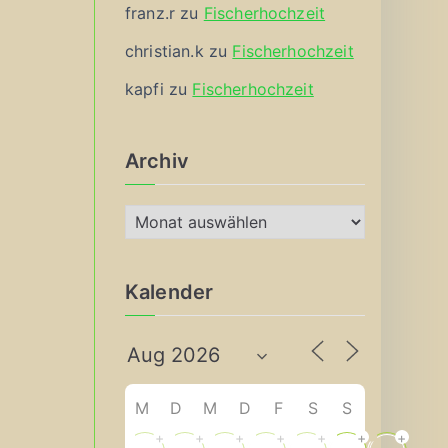
franz.r
zu
Fischerhochzeit
christian.k
zu
Fischerhochzeit
kapfi
zu
Fischerhochzeit
Archiv
A
r
c
Kalender
h
i
v
M
D
M
D
F
S
S
+
+
+
+
+
+
+