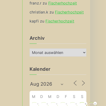
franz.r
zu
Fischerhochzeit
christian.k
zu
Fischerhochzeit
kapfi
zu
Fischerhochzeit
Archiv
A
r
c
Kalender
h
i
v
M
D
M
D
F
S
S
+
+
+
+
+
+
+