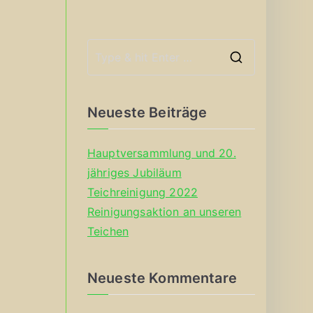
S
e
a
Neueste Beiträge
r
c
Hauptversammlung und 20.
h
jähriges Jubiläum
f
Teichreinigung 2022
o
Reinigungsaktion an unseren
r
Teichen
:
Neueste Kommentare