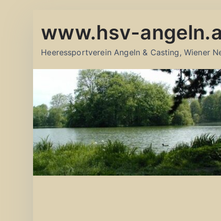
Zum
www.hsv-angeln.a
Inhalt
springen
Heeressportverein Angeln & Casting, Wiener N