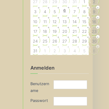
27
28
29
30
31
1
2
+
+
+
+
+
+
+
6
3
4
5
7
8
9
+
+
+
+
+
+
+
10
11
12
13
14
15
16
+
+
+
+
+
+
+
17
18
19
20
21
22
23
+
+
+
+
+
+
+
24
25
26
27
28
29
30
+
+
+
+
+
+
+
31
1
2
3
4
5
6
Anmelden
Benutzern
ame
Passwort