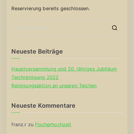
Reservierung bereits geschlossen.
S
e
a
Neueste Beiträge
r
c
Hauptversammlung und 20. jähriges Jubiläum
h
Teichreinigung 2022
f
Reinigungsaktion an unseren Teichen
o
r
Neueste Kommentare
:
franz.r
zu
Fischerhochzeit