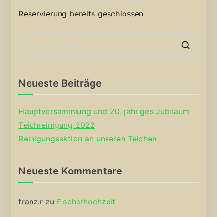
Reservierung bereits geschlossen.
S
e
a
Neueste Beiträge
r
c
Hauptversammlung und 20. jähriges Jubiläum
h
Teichreinigung 2022
f
Reinigungsaktion an unseren Teichen
o
r
Neueste Kommentare
:
franz.r
zu
Fischerhochzeit