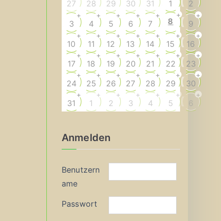
27
28
29
30
31
1
2
+
+
+
+
+
+
+
8
3
4
5
6
7
9
+
+
+
+
+
+
+
10
11
12
13
14
15
16
+
+
+
+
+
+
+
17
18
19
20
21
22
23
+
+
+
+
+
+
+
24
25
26
27
28
29
30
+
+
+
+
+
+
+
31
1
2
3
4
5
6
Anmelden
Benutzern
ame
Passwort