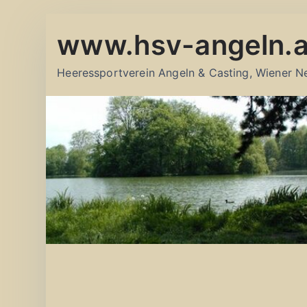
Zum
www.hsv-angeln.a
Inhalt
springen
Heeressportverein Angeln & Casting, Wiener N