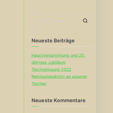
S
e
a
Neueste Beiträge
r
c
Hauptversammlung und 20.
h
jähriges Jubiläum
f
Teichreinigung 2022
o
Reinigungsaktion an unseren
r
Teichen
:
Neueste Kommentare