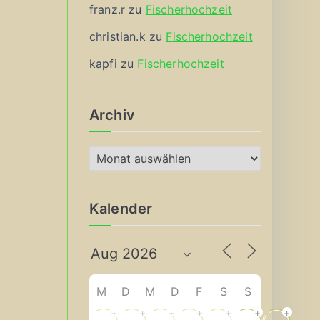
franz.r
zu
Fischerhochzeit
christian.k
zu
Fischerhochzeit
kapfi
zu
Fischerhochzeit
Archiv
A
r
c
Kalender
h
i
v
M
D
M
D
F
S
S
+
+
+
+
+
+
+