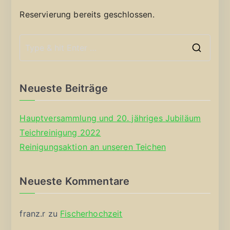
Reservierung bereits geschlossen.
S
e
a
Neueste Beiträge
r
c
Hauptversammlung und 20. jähriges Jubiläum
h
Teichreinigung 2022
f
Reinigungsaktion an unseren Teichen
o
r
Neueste Kommentare
:
franz.r
zu
Fischerhochzeit