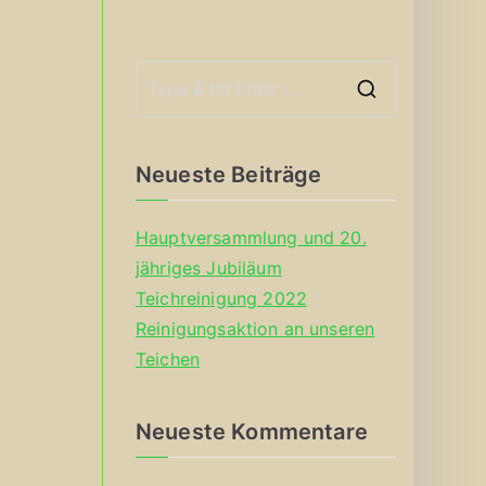
S
e
a
Neueste Beiträge
r
c
Hauptversammlung und 20.
h
jähriges Jubiläum
f
Teichreinigung 2022
o
Reinigungsaktion an unseren
r
Teichen
:
Neueste Kommentare