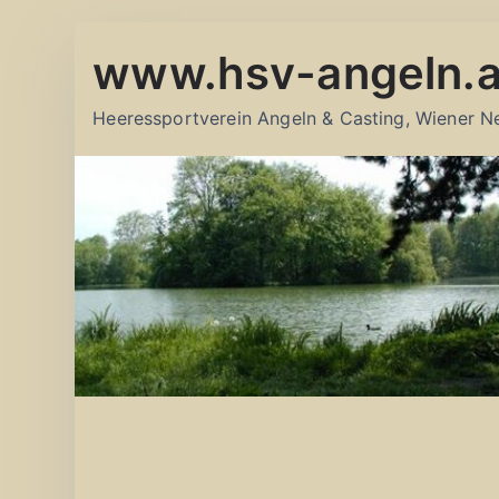
Zum
www.hsv-angeln.a
Inhalt
springen
Heeressportverein Angeln & Casting, Wiener N