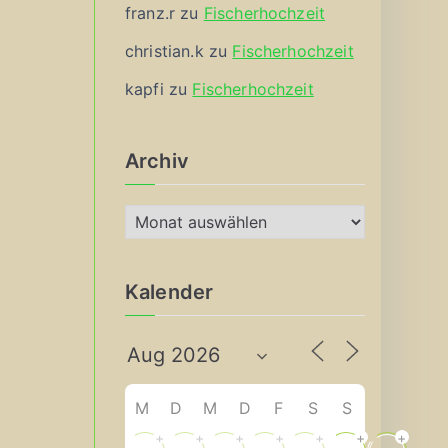
franz.r
zu
Fischerhochzeit
christian.k
zu
Fischerhochzeit
kapfi
zu
Fischerhochzeit
Archiv
A
r
c
Kalender
h
i
v
M
D
M
D
F
S
S
+
+
+
+
+
+
+