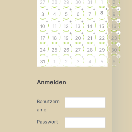
27
28
29
30
31
1
2
+
+
+
+
+
+
+
8
3
4
5
6
7
9
+
+
+
+
+
+
+
10
11
12
13
14
15
16
+
+
+
+
+
+
+
17
18
19
20
21
22
23
+
+
+
+
+
+
+
24
25
26
27
28
29
30
+
+
+
+
+
+
+
31
1
2
3
4
5
6
Anmelden
Benutzern
ame
Passwort