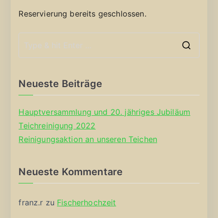
Reservierung bereits geschlossen.
S
e
a
Neueste Beiträge
r
c
Hauptversammlung und 20. jähriges Jubiläum
h
Teichreinigung 2022
f
Reinigungsaktion an unseren Teichen
o
r
Neueste Kommentare
:
franz.r
zu
Fischerhochzeit