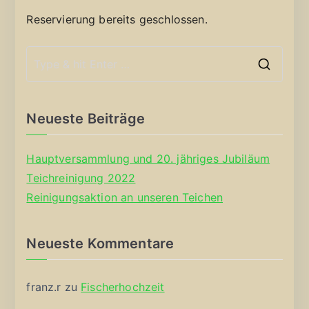
Reservierung bereits geschlossen.
S
e
a
Neueste Beiträge
r
c
Hauptversammlung und 20. jähriges Jubiläum
h
Teichreinigung 2022
f
Reinigungsaktion an unseren Teichen
o
r
Neueste Kommentare
:
franz.r
zu
Fischerhochzeit