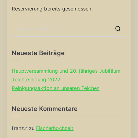
Reservierung bereits geschlossen.
S
e
a
Neueste Beiträge
r
c
Hauptversammlung und 20. jähriges Jubiläum
h
Teichreinigung 2022
f
Reinigungsaktion an unseren Teichen
o
r
Neueste Kommentare
:
franz.r
zu
Fischerhochzeit