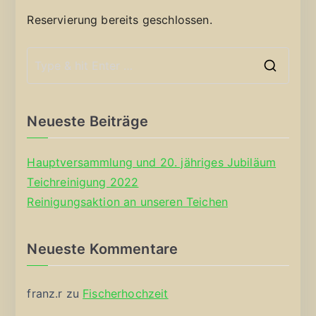
Reservierung bereits geschlossen.
S
e
a
Neueste Beiträge
r
c
Hauptversammlung und 20. jähriges Jubiläum
h
Teichreinigung 2022
f
Reinigungsaktion an unseren Teichen
o
r
Neueste Kommentare
:
franz.r
zu
Fischerhochzeit