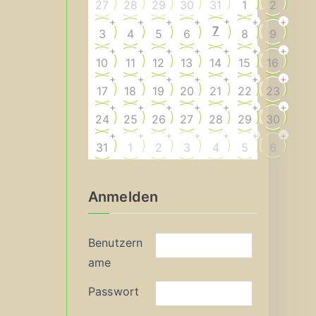
27
28
29
30
31
1
2
+
+
+
+
+
+
+
7
3
4
5
6
8
9
+
+
+
+
+
+
+
10
11
12
13
14
15
16
+
+
+
+
+
+
+
17
18
19
20
21
22
23
+
+
+
+
+
+
+
24
25
26
27
28
29
30
+
+
+
+
+
+
+
31
1
2
3
4
5
6
Anmelden
Benutzern
ame
Passwort