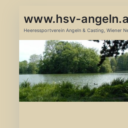
Zum
www.hsv-angeln.a
Inhalt
springen
Heeressportverein Angeln & Casting, Wiener N