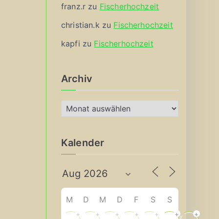
franz.r
zu
Fischerhochzeit
christian.k
zu
Fischerhochzeit
kapfi
zu
Fischerhochzeit
Archiv
A
r
c
Kalender
h
i
v
M
D
M
D
F
S
S
+
+
+
+
+
+
+