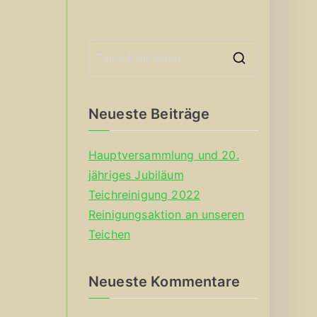
S
e
a
Neueste Beiträge
r
c
Hauptversammlung und 20.
h
jähriges Jubiläum
f
Teichreinigung 2022
o
Reinigungsaktion an unseren
r
Teichen
:
Neueste Kommentare