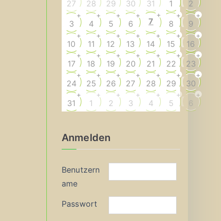
27
28
29
30
31
1
2
+
+
+
+
+
+
+
7
3
4
5
6
8
9
+
+
+
+
+
+
+
10
11
12
13
14
15
16
+
+
+
+
+
+
+
17
18
19
20
21
22
23
+
+
+
+
+
+
+
24
25
26
27
28
29
30
+
+
+
+
+
+
+
31
1
2
3
4
5
6
Anmelden
Benutzern
ame
Passwort