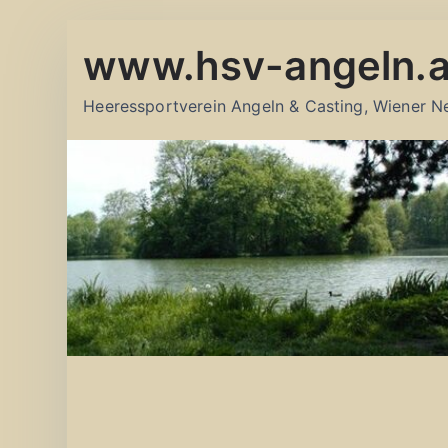
Zum
www.hsv-angeln.a
Inhalt
springen
Heeressportverein Angeln & Casting, Wiener N