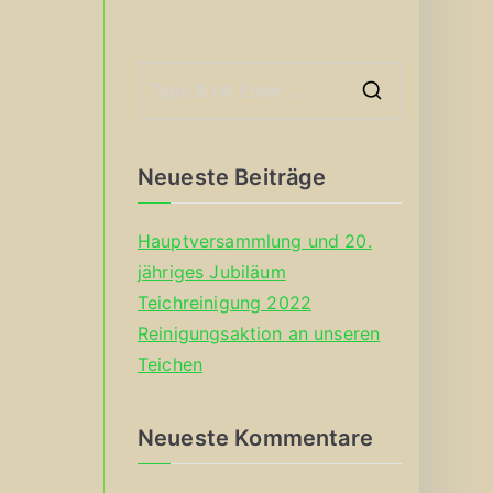
S
e
a
Neueste Beiträge
r
c
Hauptversammlung und 20.
h
jähriges Jubiläum
f
Teichreinigung 2022
o
Reinigungsaktion an unseren
r
Teichen
:
Neueste Kommentare