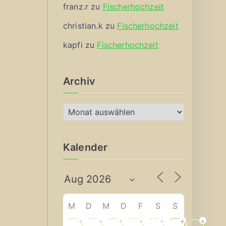
franz.r
zu
Fischerhochzeit
christian.k
zu
Fischerhochzeit
kapfi
zu
Fischerhochzeit
Archiv
A
r
c
Kalender
h
i
v
M
D
M
D
F
S
S
+
+
+
+
+
+
+