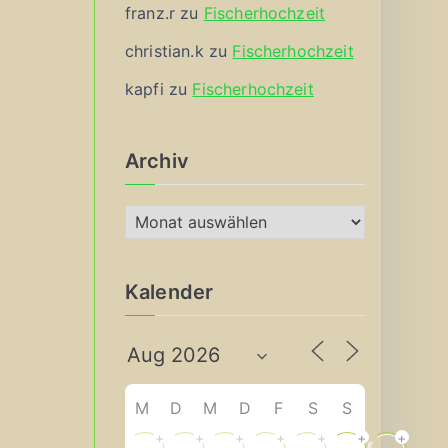
franz.r
zu
Fischerhochzeit
christian.k
zu
Fischerhochzeit
kapfi
zu
Fischerhochzeit
Archiv
A
r
c
Kalender
h
i
v
M
D
M
D
F
S
S
+
+
+
+
+
+
+