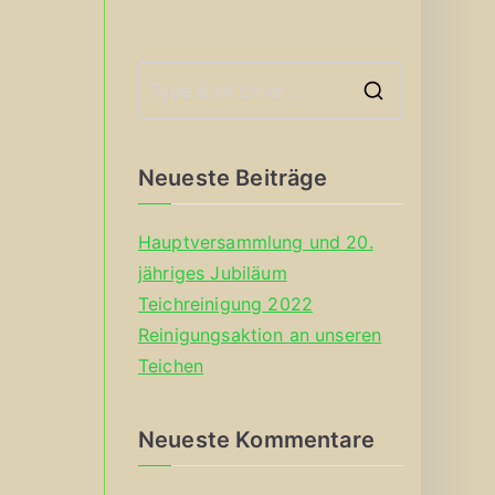
S
e
a
Neueste Beiträge
r
c
Hauptversammlung und 20.
h
jähriges Jubiläum
f
Teichreinigung 2022
o
Reinigungsaktion an unseren
r
Teichen
:
Neueste Kommentare