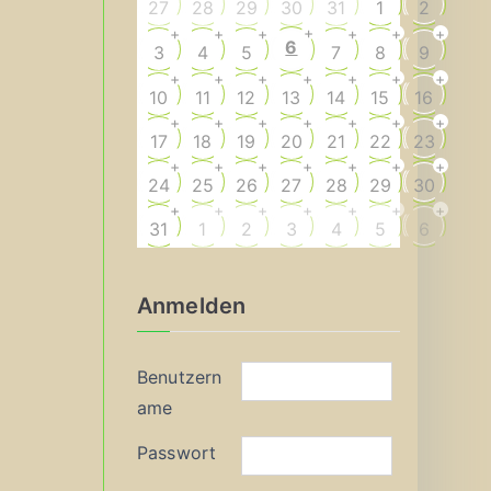
27
28
29
30
31
1
2
+
+
+
+
+
+
+
6
3
4
5
7
8
9
+
+
+
+
+
+
+
10
11
12
13
14
15
16
+
+
+
+
+
+
+
17
18
19
20
21
22
23
+
+
+
+
+
+
+
24
25
26
27
28
29
30
+
+
+
+
+
+
+
31
1
2
3
4
5
6
Anmelden
Benutzern
ame
Passwort