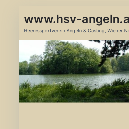
Zum
www.hsv-angeln.a
Inhalt
springen
Heeressportverein Angeln & Casting, Wiener N