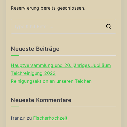
Reservierung bereits geschlossen.
S
e
a
Neueste Beiträge
r
c
Hauptversammlung und 20. jähriges Jubiläum
h
Teichreinigung 2022
f
Reinigungsaktion an unseren Teichen
o
r
Neueste Kommentare
:
franz.r
zu
Fischerhochzeit