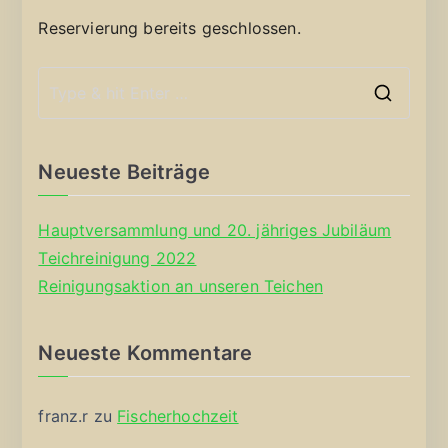
Reservierung bereits geschlossen.
S
e
a
Neueste Beiträge
r
c
Hauptversammlung und 20. jähriges Jubiläum
h
Teichreinigung 2022
f
Reinigungsaktion an unseren Teichen
o
r
Neueste Kommentare
:
franz.r
zu
Fischerhochzeit