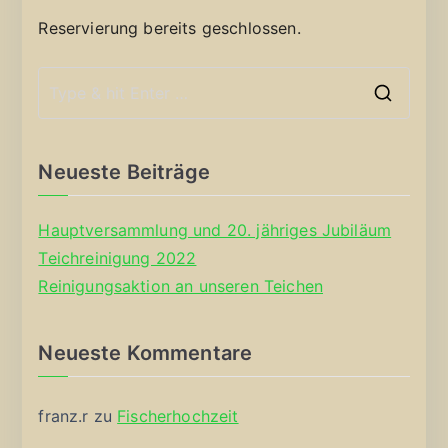
Reservierung bereits geschlossen.
S
e
a
Neueste Beiträge
r
c
Hauptversammlung und 20. jähriges Jubiläum
h
Teichreinigung 2022
f
Reinigungsaktion an unseren Teichen
o
r
Neueste Kommentare
:
franz.r
zu
Fischerhochzeit