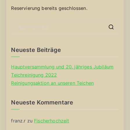
Reservierung bereits geschlossen.
S
e
a
Neueste Beiträge
r
c
Hauptversammlung und 20. jähriges Jubiläum
h
Teichreinigung 2022
f
Reinigungsaktion an unseren Teichen
o
r
Neueste Kommentare
:
franz.r
zu
Fischerhochzeit