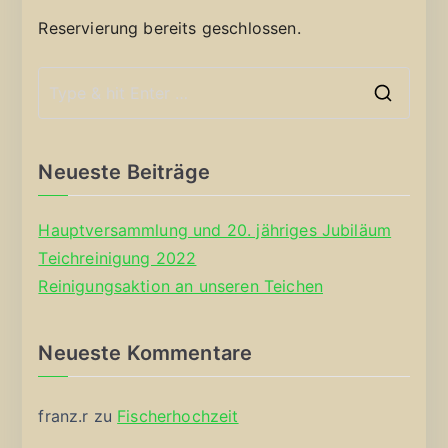
Reservierung bereits geschlossen.
S
e
a
Neueste Beiträge
r
c
Hauptversammlung und 20. jähriges Jubiläum
h
Teichreinigung 2022
f
Reinigungsaktion an unseren Teichen
o
r
Neueste Kommentare
:
franz.r
zu
Fischerhochzeit