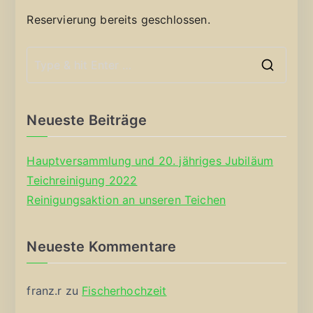
Reservierung bereits geschlossen.
S
e
a
Neueste Beiträge
r
c
Hauptversammlung und 20. jähriges Jubiläum
h
Teichreinigung 2022
f
Reinigungsaktion an unseren Teichen
o
r
Neueste Kommentare
:
franz.r
zu
Fischerhochzeit