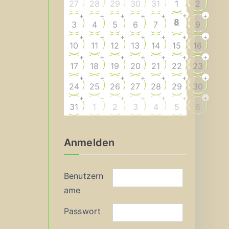
27
28
29
30
31
1
2
+
+
+
+
+
+
+
8
3
4
5
6
7
9
+
+
+
+
+
+
+
10
11
12
13
14
15
16
+
+
+
+
+
+
+
17
18
19
20
21
22
23
+
+
+
+
+
+
+
24
25
26
27
28
29
30
+
+
+
+
+
+
+
31
1
2
3
4
5
6
Anmelden
Benutzern
ame
Passwort