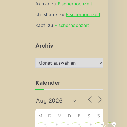
franz.r
zu
Fischerhochzeit
christian.k
zu
Fischerhochzeit
kapfi
zu
Fischerhochzeit
Archiv
A
r
c
Kalender
h
i
v
M
D
M
D
F
S
S
+
+
+
+
+
+
+