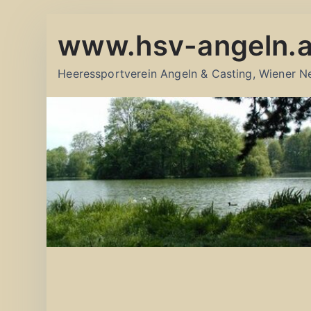
Zum
www.hsv-angeln.a
Inhalt
springen
Heeressportverein Angeln & Casting, Wiener N