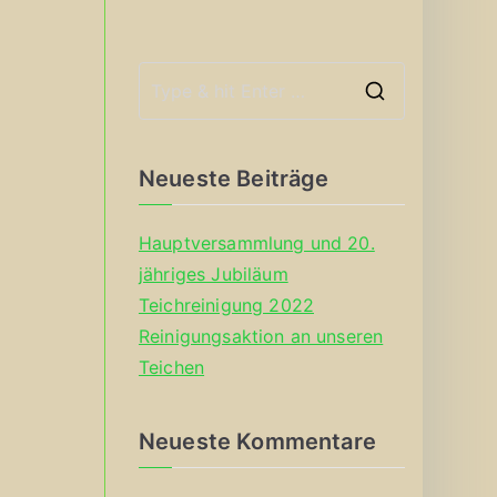
S
e
a
Neueste Beiträge
r
c
Hauptversammlung und 20.
h
jähriges Jubiläum
f
Teichreinigung 2022
o
Reinigungsaktion an unseren
r
Teichen
:
Neueste Kommentare